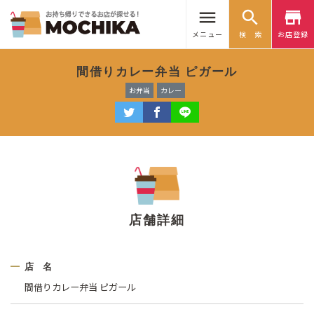
menu
search
store
メニュー
検 索
お店登録
間借りカレー弁当 ピガール
お弁当
カレー
店舗詳細
店 名
間借りカレー弁当 ピガール