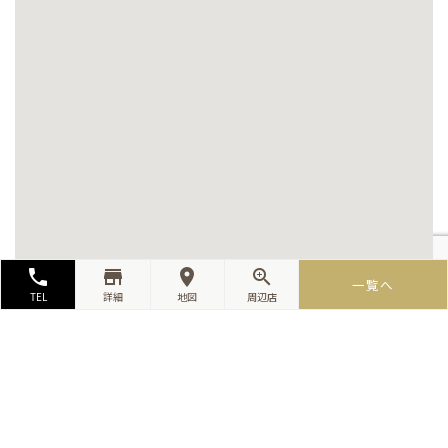
local_phone
store_mall_directory
room
zoom_in
一覧へ
TEL
詳細
地図
周辺店