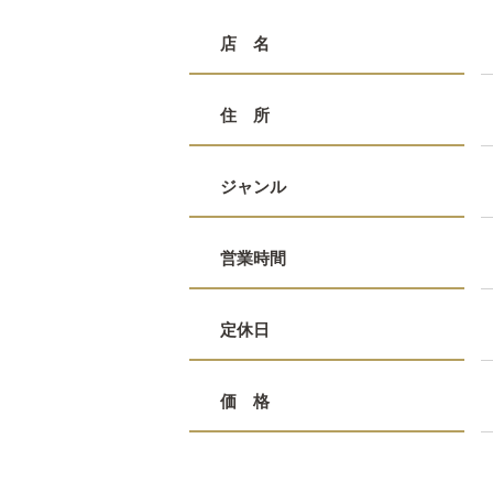
店 名
住 所
ジャンル
営業時間
定休日
価 格