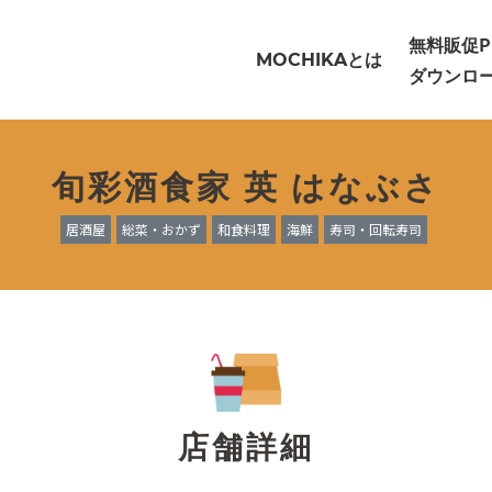
無料販促P
とは
MOCHIKA
ダウンロ
旬彩酒食家 英 はなぶさ
居酒屋
総菜・おかず
和食料理
海鮮
寿司・回転寿司
店舗詳細