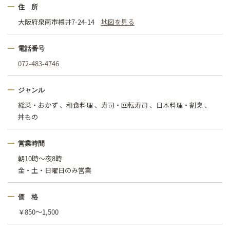
住 所
大阪府泉南市樽井7-24-14
地図を見る
電話番号
072-483-4746
ジャンル
総菜・おかず 、和食料理 、寿司・回転寿司 、日本料理・割烹 、
丼もの
営業時間
朝10時〜夜8時
金・土・日曜日のみ営業
価 格
￥850〜1,500