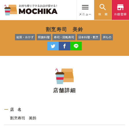
menu
search
store
メニュー
検 索
お店登録
割烹寿司 美鈴
総菜・おかず
和食料理
寿司・回転寿司
日本料理・割烹
丼もの
店舗詳細
店 名
割烹寿司 美鈴