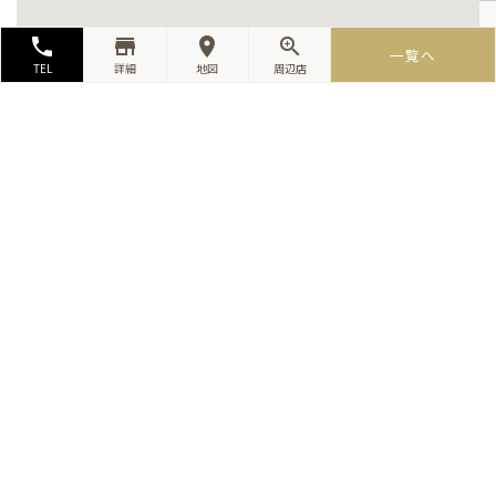
local_phone
store_mall_directory
room
zoom_in
一覧へ
TEL
詳細
地図
周辺店