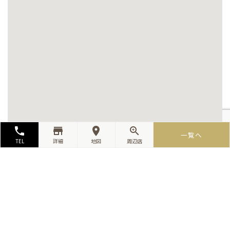
local_phone
store_mall_directory
room
zoom_in
一覧へ
TEL
詳細
地図
周辺店