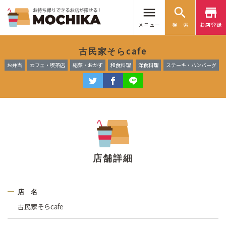
menu
search
store
メニュー
検 索
お店登録
古民家そらcafe
お弁当
カフェ・喫茶店
総菜・おかず
和食料理
洋食料理
ステーキ・ハンバーグ
店舗詳細
店 名
古民家そらcafe