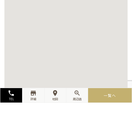
local_phone
store_mall_directory
room
zoom_in
一覧へ
TEL
詳細
地図
周辺店