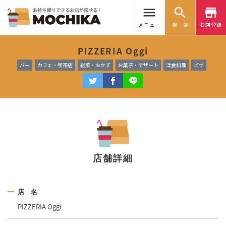
menu
search
store
メニュー
検 索
お店登録
PIZZERIA Oggi
バー
カフェ・喫茶店
総菜・おかず
お菓子・デザート
洋食料理
ピザ
店舗詳細
店 名
PIZZERIA Oggi