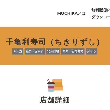
無料販促P
とは
MOCHIKA
ダウンロ
千亀利寿司（ちきりずし）
お弁当
総菜・おかず
和食料理
寿司・回転寿司
丼もの
店舗詳細