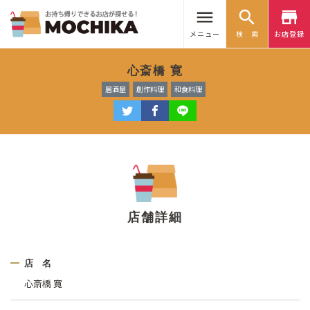
menu
search
store
メニュー
検 索
お店登録
心斎橋 寛
居酒屋
創作料理
和食料理
店舗詳細
店 名
心斎橋 寛