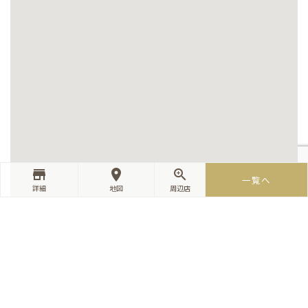
store_mall_directory
room
zoom_in
一覧へ
詳細
地図
周辺店