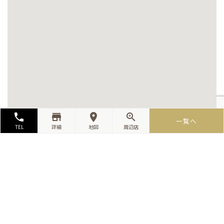
local_phone
store_mall_directory
room
zoom_in
一覧へ
TEL
詳細
地図
周辺店