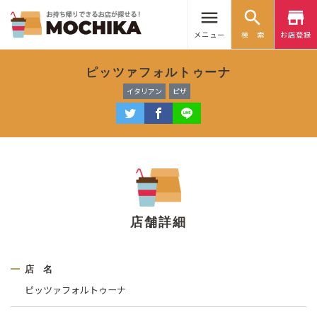
menu
search
store
メニュー
検 索
お店登録
ピッツァフォルトゥーナ
イタリアン
ピザ
店舗詳細
店 名
ピッツァフォルトゥーナ