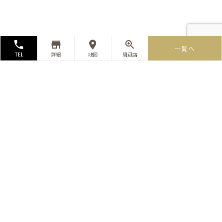
local_phone
store_mall_directory
room
zoom_in
一覧へ
TEL
詳細
地図
周辺店